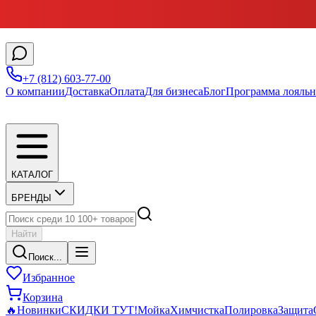
+7 (812) 603-77-00
О компании
Доставка
Оплата
Для бизнеса
Блог
Программа лояльн
КАТАЛОГ
БРЕНДЫ
Найти
Поиск...
Избранное
Корзина
🔥
Новинки
СКИДКИ ТУТ!
Мойка
Химчистка
Полировка
Защита