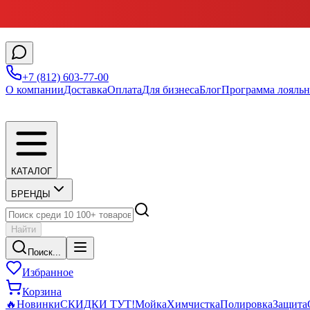
+7 (812) 603-77-00
О компании
Доставка
Оплата
Для бизнеса
Блог
Программа лояльн
КАТАЛОГ
БРЕНДЫ
Найти
Поиск...
Избранное
Корзина
🔥
Новинки
СКИДКИ ТУТ!
Мойка
Химчистка
Полировка
Защита