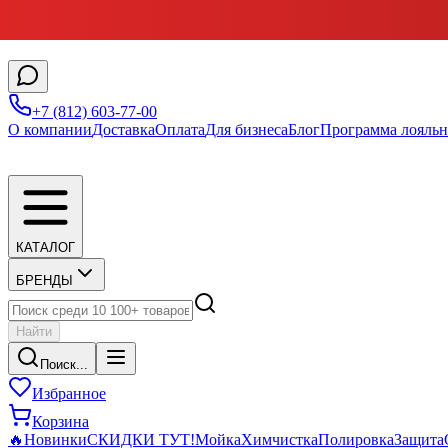
+7 (812) 603-77-00
О компании
Доставка
Оплата
Для бизнеса
Блог
Программа лояльн
КАТАЛОГ
БРЕНДЫ
Найти
Поиск...
Избранное
Корзина
🔥
Новинки
СКИДКИ ТУТ!
Мойка
Химчистка
Полировка
Защита