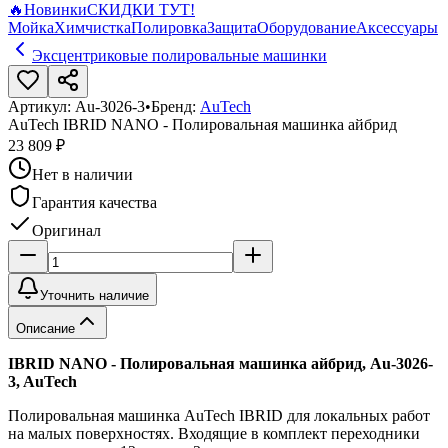
🔥
Новинки
СКИДКИ ТУТ!
Мойка
Химчистка
Полировка
Защита
Оборудование
Аксессуары
Эксцентриковые полировальные машинки
Артикул:
Au-3026-3
•
Бренд:
AuTech
AuTech IBRID NANO - Полировальная машинка айбрид
23 809 ₽
Нет в наличии
Гарантия качества
Оригинал
Уточнить наличие
Описание
IBRID NANO - Полировальная машинка айбрид, Au-3026-
3, AuTech
Полировальная машинка AuTech IBRID для локальных работ
на малых поверхностях. Входящие в комплект переходники