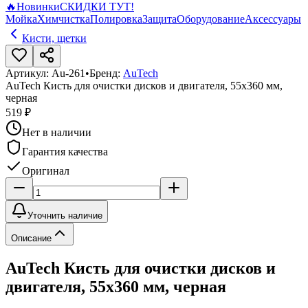
🔥
Новинки
СКИДКИ ТУТ!
Мойка
Химчистка
Полировка
Защита
Оборудование
Аксессуары
Кисти, щетки
Артикул:
Au-261
•
Бренд:
AuTech
AuTech Кисть для очистки дисков и двигателя, 55x360 мм,
черная
519 ₽
Нет в наличии
Гарантия качества
Оригинал
Уточнить наличие
Описание
AuTech Кисть для очистки дисков и
двигателя, 55x360 мм, черная