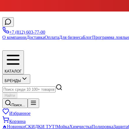
+7 (812) 603-77-00
О компании
Доставка
Оплата
Для бизнеса
Блог
Программа лояльн
КАТАЛОГ
БРЕНДЫ
Найти
Поиск...
Избранное
Корзина
🔥
Новинки
СКИДКИ ТУТ!
Мойка
Химчистка
Полировка
Защита