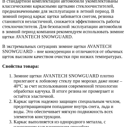
В стандартной комплектации автомобили укомплектованы
классическими каркасными щетками стеклоочистителей,
предназначенными для эксплуатации в летний период. В
зимний период каркас щетки забивается снегом, резинка
становится неэластичной, снижается эффективность работы
стеклоочистителя. Для безопасной эксплуатации автомобиля
в зимний период компания рекомендуем использовать зимние
щетки AVANTECH SNOWGUARD.
В экстремальных ситуациях зимние щетки AVANTECH
SNOWGUARD – вне конкуренции и отличаются от обычных
щеток высоким качеством очистки при низких температурах.
Свойства товара:
Зимние щетки AVANTECH SNOWGUARD плотно
прилегают к лобовому стеклу при морозах даже ниже –
40
°
С за счет использования современной технологии
обработки каучука. В итоге резина не промерзает и
остаётся эластичной.
Каркас щеток надежно защищен специальным чехлом,
предотвращающим попадание внутрь снега, льда и
воды. Это обеспечивает мягкую подвижность всех
элементов конструкции.
Каркас выполняется из однородного металла, с
нанесением гальваническим способом