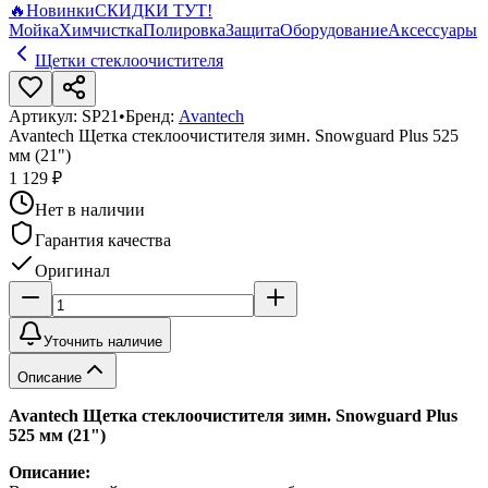
🔥
Новинки
СКИДКИ ТУТ!
Мойка
Химчистка
Полировка
Защита
Оборудование
Аксессуары
Щетки стеклоочистителя
Артикул:
SP21
•
Бренд:
Avantech
Avantech Щетка стеклоочистителя зимн. Snowguard Plus 525
мм (21")
1 129 ₽
Нет в наличии
Гарантия качества
Оригинал
Уточнить наличие
Описание
Avantech Щетка стеклоочистителя зимн. Snowguard Plus
525 мм (21")
Описание: