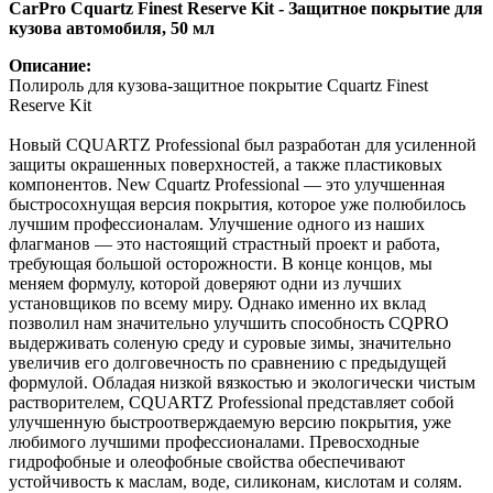
CarPro Cquartz Finest Reserve Kit - Защитное покрытие для
кузова автомобиля, 50 мл
Описание:
Полироль для кузова-защитное покрытие Cquartz Finest
Reserve Kit
Новый CQUARTZ Professional был разработан для усиленной
защиты окрашенных поверхностей, а также пластиковых
компонентов. New Cquartz Professional — это улучшенная
быстросохнущая версия покрытия, которое уже полюбилось
лучшим профессионалам. Улучшение одного из наших
флагманов — это настоящий страстный проект и работа,
требующая большой осторожности. В конце концов, мы
меняем формулу, которой доверяют одни из лучших
установщиков по всему миру. Однако именно их вклад
позволил нам значительно улучшить способность CQPRO
выдерживать соленую среду и суровые зимы, значительно
увеличив его долговечность по сравнению с предыдущей
формулой. Обладая низкой вязкостью и экологически чистым
растворителем, CQUARTZ Professional представляет собой
улучшенную быстроотверждаемую версию покрытия, уже
любимого лучшими профессионалами. Превосходные
гидрофобные и олеофобные свойства обеспечивают
устойчивость к маслам, воде, силиконам, кислотам и солям.