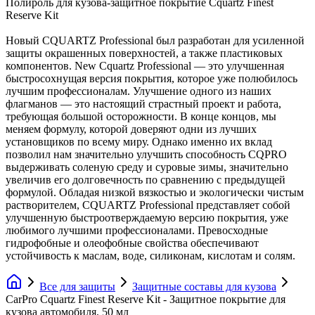
Полироль для кузова-защитное покрытие Cquartz Finest
Reserve Kit
Новый CQUARTZ Professional был разработан для усиленной
защиты окрашенных поверхностей, а также пластиковых
компонентов. New Cquartz Professional — это улучшенная
быстросохнущая версия покрытия, которое уже полюбилось
лучшим профессионалам. Улучшение одного из наших
флагманов — это настоящий страстный проект и работа,
требующая большой осторожности. В конце концов, мы
меняем формулу, которой доверяют одни из лучших
установщиков по всему миру. Однако именно их вклад
позволил нам значительно улучшить способность CQPRO
выдерживать соленую среду и суровые зимы, значительно
увеличив его долговечность по сравнению с предыдущей
формулой. Обладая низкой вязкостью и экологически чистым
растворителем, CQUARTZ Professional представляет собой
улучшенную быстроотверждаемую версию покрытия, уже
любимого лучшими профессионалами. Превосходные
гидрофобные и олеофобные свойства обеспечивают
устойчивость к маслам, воде, силиконам, кислотам и солям.
Все для защиты
Защитные составы для кузова
CarPro Cquartz Finest Reserve Kit - Защитное покрытие для
кузова автомобиля, 50 мл