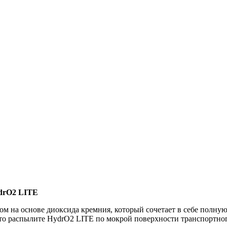
ydrO2 LITE
м на основе диоксида кремния, который сочетает в себе полн
о распылите HydrO2 LITE по мокрой поверхности транспортного