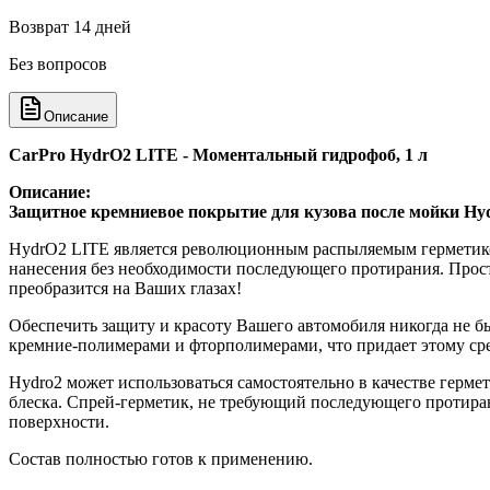
Возврат 14 дней
Без вопросов
Описание
CarPro HydrO2 LITE - Моментальный гидрофоб, 1 л
Описание:
Защитное кремниевое покрытие для кузова после мойки H
HydrO2 LITE является революционным распыляемым герметико
нанесения без необходимости последующего протирания. Прост
преобразится на Ваших глазах!
Обеспечить защиту и красоту Вашего автомобиля никогда не б
кремние-полимерами и фторполимерами, что придает этому сре
Hydro2 может использоваться самостоятельно в качестве герм
блеска. Спрей-герметик, не требующий последующего протира
поверхности.
Состав полностью готов к применению.