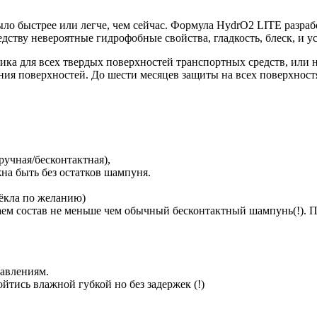
ыло быстрее или легче, чем сейчас. Формула HydrO2 LITE разра
дству невероятные гидрофобные свойства, гладкость, блеск, и 
етика для всех твердых поверхностей транспортных средств, ил
ния поверхностей. До шести месяцев защиты на всех поверхнос
ручная/бесконтактная),
на быть без остатков шампуня.
тёкла по желанию)
аем состав не меньше чем обычный бесконтактный шампунь(!). П
давлениям.
тись влажной губкой но без задержек (!)