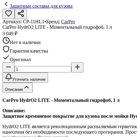
Защитные составы для кузова
Артикул:
CP-11HL1
•
Бренд:
CarPro
CarPro HydrO2 LITE - Моментальный гидрофоб, 1 л
3 049 ₽
Нет в наличии
Гарантия качества
Оригинал
Уточнить наличие
Описание
CarPro HydrO2 LITE - Моментальный гидрофоб, 1 л
Описание:
Защитное кремниевое покрытие для кузова после мойки H
HydrO2 LITE является революционным распыляемым герметико
нанесения без необходимости последующего протирания. Прост