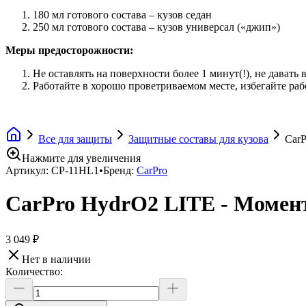
180 мл готового состава – кузов седан
250 мл готового состава – кузов универсал («джип»)
Меры предосторожности:
Не оставлять на поверхности более 1 минут(!), не давать 
Работайте в хорошо проветриваемом месте, избегайте р
Все для защиты
Защитные составы для кузова
CarP
Нажмите для увеличения
Артикул:
CP-11HL1
•
Бренд:
CarPro
CarPro HydrO2 LITE - Момент
3 049 ₽
Нет в наличии
Количество: