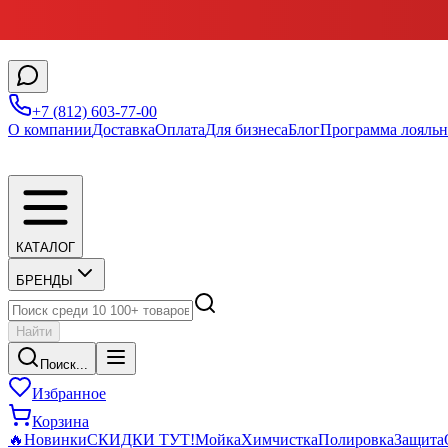
+7 (812) 603-77-00
О компании
Доставка
Оплата
Для бизнеса
Блог
Программа лояльн
КАТАЛОГ
БРЕНДЫ
Найти
Поиск...
Избранное
Корзина
🔥
Новинки
СКИДКИ ТУТ!
Мойка
Химчистка
Полировка
Защита