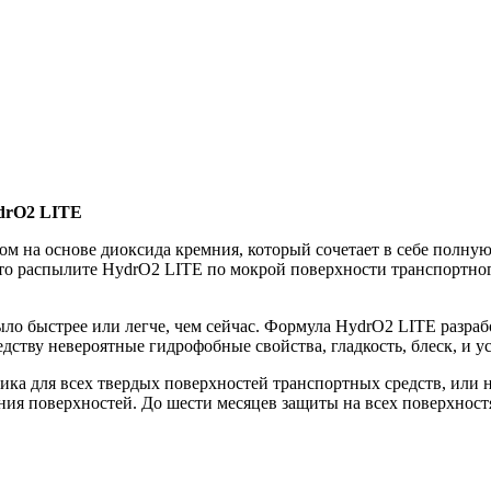
ydrO2 LITE
м на основе диоксида кремния, который сочетает в себе полн
о распылите HydrO2 LITE по мокрой поверхности транспортного
ыло быстрее или легче, чем сейчас. Формула HydrO2 LITE разра
дству невероятные гидрофобные свойства, гладкость, блеск, и 
етика для всех твердых поверхностей транспортных средств, ил
ния поверхностей. До шести месяцев защиты на всех поверхнос