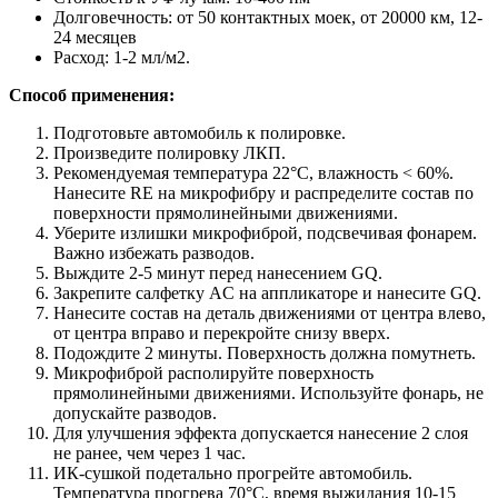
Долговечность: от 50 контактных моек, от 20000 км, 12-
24 месяцев
Расход: 1-2 мл/м2.
Способ применения:
Подготовьте автомобиль к полировке.
Произведите полировку ЛКП.
Рекомендуемая температура 22°С, влажность < 60%.
Нанесите RE на микрофибру и распределите состав по
поверхности прямолинейными движениями.
Уберите излишки микрофиброй, подсвечивая фонарем.
Важно избежать разводов.
Выждите 2-5 минут перед нанесением GQ.
Закрепите салфетку AC на аппликаторе и нанесите GQ.
Нанесите состав на деталь движениями от центра влево,
от центра вправо и перекройте снизу вверх.
Подождите 2 минуты. Поверхность должна помутнеть.
Микрофиброй располируйте поверхность
прямолинейными движениями. Используйте фонарь, не
допускайте разводов.
Для улучшения эффекта допускается нанесение 2 слоя
не ранее, чем через 1 час.
ИК-сушкой подетально прогрейте автомобиль.
Температура прогрева 70°С, время выжидания 10-15