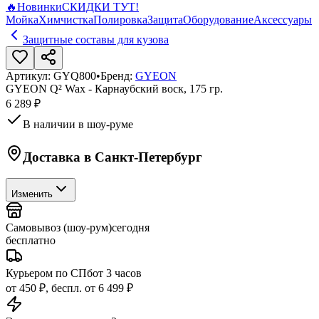
🔥
Новинки
СКИДКИ ТУТ!
Мойка
Химчистка
Полировка
Защита
Оборудование
Аксессуары
Защитные составы для кузова
Артикул:
GYQ800
•
Бренд:
GYEON
GYEON Q² Wax - Карнаубский воск, 175 гр.
6 289 ₽
В наличии в шоу-руме
Доставка в
Санкт-Петербург
Изменить
Самовывоз (шоу-рум)
сегодня
бесплатно
Курьером по СПб
от 3 часов
от 450 ₽, беспл. от 6 499 ₽