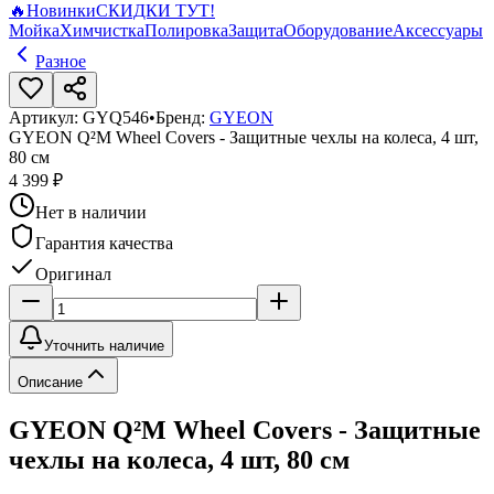
🔥
Новинки
СКИДКИ ТУТ!
Мойка
Химчистка
Полировка
Защита
Оборудование
Аксессуары
Разное
Артикул:
GYQ546
•
Бренд:
GYEON
GYEON Q²M Wheel Covers - Защитные чехлы на колеса, 4 шт,
80 см
4 399 ₽
Нет в наличии
Гарантия качества
Оригинал
Уточнить наличие
Описание
GYEON Q²M Wheel Covers - Защитные
чехлы на колеса, 4 шт, 80 см