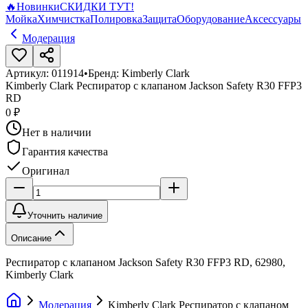
🔥
Новинки
СКИДКИ ТУТ!
Мойка
Химчистка
Полировка
Защита
Оборудование
Аксессуары
Модерация
Артикул:
011914
•
Бренд:
Kimberly Clark
Kimberly Clark Респиратор с клапаном Jackson Safety R30 FFP3
RD
0 ₽
Нет в наличии
Гарантия качества
Оригинал
Уточнить наличие
Описание
Респиратор с клапаном Jackson Safety R30 FFP3 RD, 62980,
Kimberly Clark
Модерация
Kimberly Clark Респиратор с клапаном