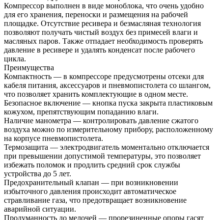
Компрессор выполнен в виде моноблока, что очень удобно
для его хранения, переноски и размещения на рабочей
площадке. Отсутствие ресивера и безмасляная технология
позволяют получать чистый воздух без примесей влаги и
масляных паров. Также отпадает необходимость проверять
давление в ресивере и удалять конденсат после рабочего
цикла.
Преимущества
Компактность — в компрессоре предусмотрены отсеки для
кабеля питания, аксессуаров и пневмопистолета со шлангом,
что позволяет хранить комплектующие в одном месте.
Безопасное включение — кнопка пуска закрыта пластиковым
кожухом, препятствующим попаданию влаги.
Наличие манометра — контролировать давление сжатого
воздуха можно по измерительному прибору, расположенному
на корпусе пневмопистолета.
Термозащита — электродвигатель моментально отключается
при превышении допустимой температуры, это позволяет
избежать поломок и продлить средний срок службы
устройства до 5 лет.
Предохранительный клапан — при возникновении
избыточного давления происходит автоматическое
стравливание газа, что предотвращает возникновение
аварийной ситуации.
Продуманность до мелочей — прорезиненные опоры гасят