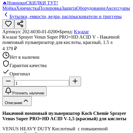
🔥
Новинки
СКИДКИ ТУТ!
Мойка
Химчистка
Полировка
Защита
Оборудование
Аксессуары
Бутылки, емкости, ведра, распрыскиватели и триггеры
Артикул:
202-6030-01-0200
•
Бренд:
Kwazar
Kwazar Sprayer Venus Super PRO+HD ACID V - Накачной
помповый пульверизатор для кислоты, красный, 1.5 л
4 379 ₽
Нет в наличии
Гарантия качества
Оригинал
Уточнить наличие
Описание
Накачной помповый пульверизатор Koch Chemie Sprayer
Venus Super PRO+HD ACID V-1,5 (красный) для кислоты
VENUS HEAVY DUTY Кислотный с повышенной