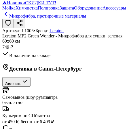
🔥
Новинки
СКИДКИ ТУТ!
Мойка
Химчистка
Полировка
Защита
Оборудование
Аксессуары
Микрофибра, протирочные материалы
Артикул:
L1005
•
Бренд:
Leraton
Leraton MF2 Green Wonder - Микрофибра для сушки, зеленая,
60x60 см
749 ₽
В наличии на складе
Доставка в
Санкт-Петербург
Изменить
Самовывоз (шоу-рум)
завтра
бесплатно
Курьером по СПб
завтра
от 450 ₽, беспл. от 6 499 ₽