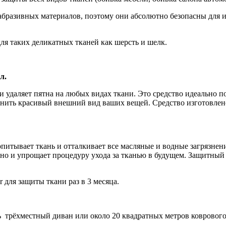
ли абразивных материалов, поэтому они абсолютно безопасны для 
 для таких деликатных тканей как шерсть и шелк.
л.
 удаляет пятна на любых видах ткани. Это средство идеально п
анить красивый внешний вид ваших вещей. Средство изготовлено
питывает ткань и отталкивает все масляные и водные загрязнен
 но и упрощает процедуру ухода за тканью в будущем. Защитный 
r для защиты ткани раз в 3 месяца.
ь трёхместный диван или около 20 квадратных метров ковровог