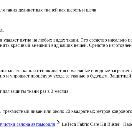
 для таких деликатных тканей как шерсть и шелк.
л.
 удаляет пятна на любых видах ткани. Это средство идеально п
анить красивый внешний вид ваших вещей. Средство изготовлено
питывает ткань и отталкивает все масляные и водные загрязнен
 но и упрощает процедуру ухода за тканью в будущем. Защитный 
r для защиты ткани раз в 3 месяца.
ь трёхместный диван или около 20 квадратных метров ковровог
мчистки салона автомобиля
LeTech Fabric Care Kit Blister - На