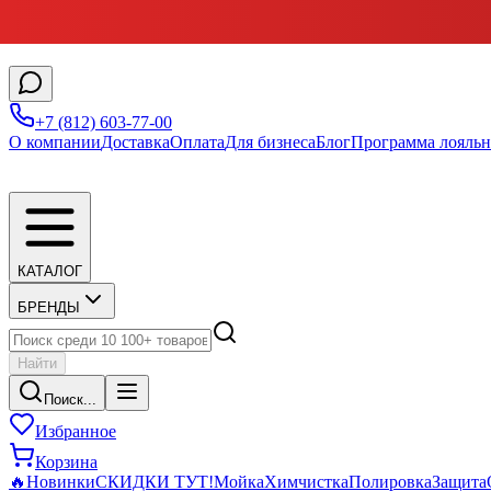
+7 (812) 603-77-00
О компании
Доставка
Оплата
Для бизнеса
Блог
Программа лояльн
КАТАЛОГ
БРЕНДЫ
Найти
Поиск...
Избранное
Корзина
🔥
Новинки
СКИДКИ ТУТ!
Мойка
Химчистка
Полировка
Защита