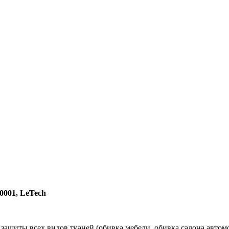
.0001, LeTech
 защиты всех видов тканей (обивка мебели, обивка салона автом