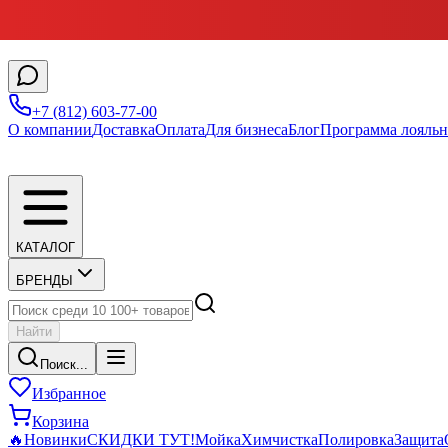
+7 (812) 603-77-00
О компании
Доставка
Оплата
Для бизнеса
Блог
Программа лояльн
КАТАЛОГ
БРЕНДЫ
Найти
Поиск...
Избранное
Корзина
🔥
Новинки
СКИДКИ ТУТ!
Мойка
Химчистка
Полировка
Защита