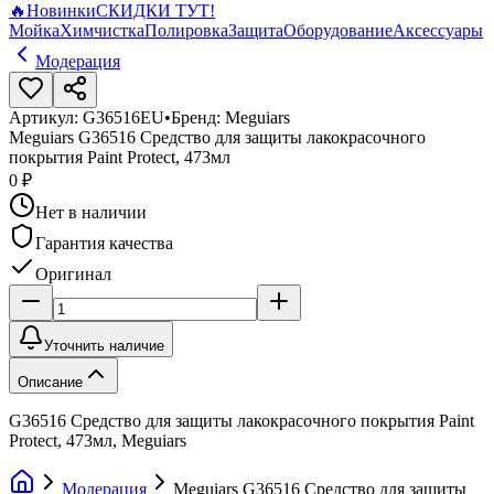
🔥
Новинки
СКИДКИ ТУТ!
Мойка
Химчистка
Полировка
Защита
Оборудование
Аксессуары
Модерация
Артикул:
G36516EU
•
Бренд:
Meguiars
Meguiars G36516 Средство для защиты лакокрасочного
покрытия Paint Protect, 473мл
0 ₽
Нет в наличии
Гарантия качества
Оригинал
Уточнить наличие
Описание
G36516 Средство для защиты лакокрасочного покрытия Paint
Protect, 473мл, Meguiars
Модерация
Meguiars G36516 Средство для защиты