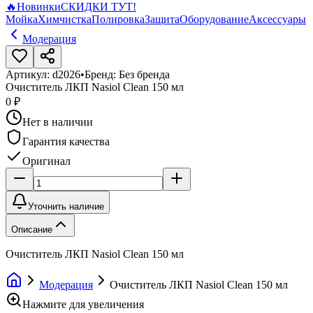
🔥
Новинки
СКИДКИ ТУТ!
Мойка
Химчистка
Полировка
Защита
Оборудование
Аксессуары
Модерация
Артикул:
d2026
•
Бренд:
Без бренда
Очиститель ЛКП Nasiol Clean 150 мл
0 ₽
Нет в наличии
Гарантия качества
Оригинал
Уточнить наличие
Описание
Очиститель ЛКП Nasiol Clean 150 мл
Модерация
Очиститель ЛКП Nasiol Clean 150 мл
Нажмите для увеличения