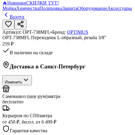
🔥
Новинки
СКИДКИ ТУТ!
Мойка
Химчистка
Полировка
Защита
Оборудование
Аксессуары
Воздух
Артикул:
OPT-738MFL
•
Бренд:
OPTIMUS
OPT-738MFL Переходник L-образный, резьба 3/8"
259 ₽
В наличии на складе
Доставка в
Санкт-Петербург
Изменить
Самовывоз (шоу-рум)
завтра
бесплатно
Курьером по СПб
завтра
от 450 ₽, беспл. от 6 499 ₽
Гарантия качества