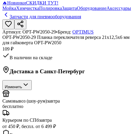
🔥
Новинки
СКИДКИ ТУТ!
Мойка
Химчистка
Полировка
Защита
Оборудование
Аксессуары
Запчасти для пневмооборудования
Артикул:
OPT-PW2050-29
•
Бренд:
OPTIMUS
OPT-PW2050-29 Планка переключателя реверса 21х12,5х6 мм
для гайковерта OPT-PW2050
109 ₽
В наличии на складе
Доставка в
Санкт-Петербург
Изменить
Самовывоз (шоу-рум)
завтра
бесплатно
Курьером по СПб
завтра
от 450 ₽, беспл. от 6 499 ₽