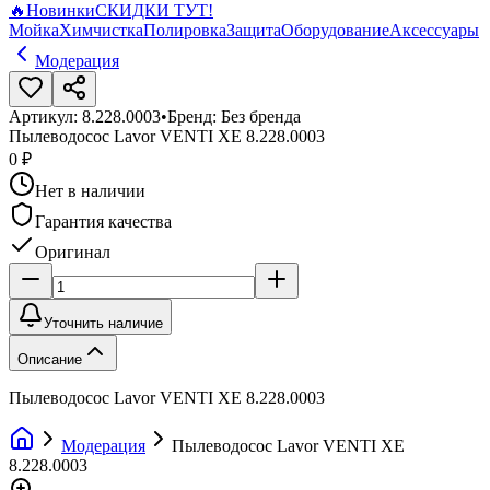
🔥
Новинки
СКИДКИ ТУТ!
Мойка
Химчистка
Полировка
Защита
Оборудование
Аксессуары
Модерация
Артикул:
8.228.0003
•
Бренд:
Без бренда
Пылеводосос Lavor VENTI XE 8.228.0003
0 ₽
Нет в наличии
Гарантия качества
Оригинал
Уточнить наличие
Описание
Пылеводосос Lavor VENTI XE 8.228.0003
Модерация
Пылеводосос Lavor VENTI XE
8.228.0003