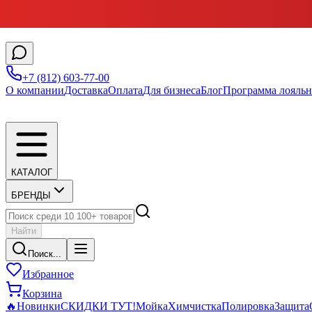
+7 (812) 603-77-00
О компании
Доставка
Оплата
Для бизнеса
Блог
Программа лояльн
КАТАЛОГ
БРЕНДЫ
Найти
Поиск...
Избранное
Корзина
🔥
Новинки
СКИДКИ ТУТ!
Мойка
Химчистка
Полировка
Защита