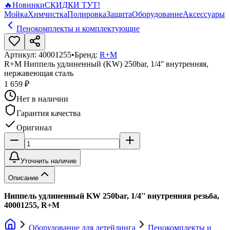
🔥
Новинки
СКИДКИ ТУТ!
Мойка
Химчистка
Полировка
Защита
Оборудование
Аксессуары
Пенокомплекты и комплектующие
Артикул:
40001255
•
Бренд:
R+M
R+M Ниппель удлиненный (KW) 250bar, 1/4'' внутренняя,
нержавеющая сталь
1 659 ₽
Нет в наличии
Гарантия качества
Оригинал
Уточнить наличие
Описание
Ниппель удлиненный KW 250bar, 1/4'' внутренняя резьба,
40001255, R+M
Оборудование для детейлинга
Пенокомплекты и