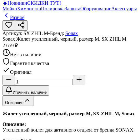
🔥
Новинки
СКИДКИ ТУТ!
Мойка
Химчистка
Полировка
Защита
Оборудование
Аксессуары
Разное
Артикул:
SX ZHIL M
•
Бренд:
Sonax
Sonax Жилет утепленный, черный, размер M, SX ZHIL M
2 659 ₽
Нет в наличии
Гарантия качества
Оригинал
Уточнить наличие
Описание
Жилет утепленный, черный, размер M, SX ZHIL M, Sonax
Описание:
Утепленный жилет для активного отдыха от бренда SONAX