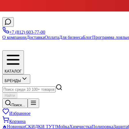
+7 (812) 603-77-00
О компании
Доставка
Оплата
Для бизнеса
Блог
Программа лояльн
КАТАЛОГ
БРЕНДЫ
Найти
Поиск...
Избранное
Корзина
🔥
Новинки
СКИДКИ ТУТ!
Мойка
Химчистка
Полировка
Защита