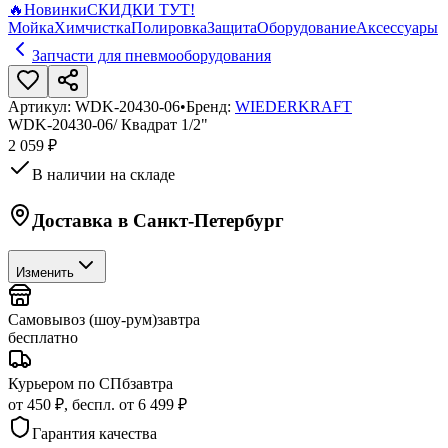
🔥
Новинки
СКИДКИ ТУТ!
Мойка
Химчистка
Полировка
Защита
Оборудование
Аксессуары
Запчасти для пневмооборудования
Артикул:
WDK-20430-06
•
Бренд:
WIEDERKRAFT
WDK-20430-06/ Квадрат 1/2"
2 059 ₽
В наличии на складе
Доставка в
Санкт-Петербург
Изменить
Самовывоз (шоу-рум)
завтра
бесплатно
Курьером по СПб
завтра
от 450 ₽, беспл. от 6 499 ₽
Гарантия качества