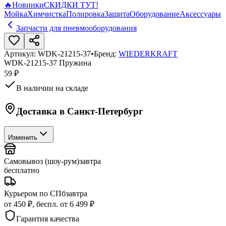
🔥
Новинки
СКИДКИ ТУТ!
Мойка
Химчистка
Полировка
Защита
Оборудование
Аксессуары
Запчасти для пневмооборудования
Артикул:
WDK-21215-37
•
Бренд:
WIEDERKRAFT
WDK-21215-37 Пружина
59 ₽
В наличии на складе
Доставка в
Санкт-Петербург
Изменить
Самовывоз (шоу-рум)
завтра
бесплатно
Курьером по СПб
завтра
от 450 ₽, беспл. от 6 499 ₽
Гарантия качества