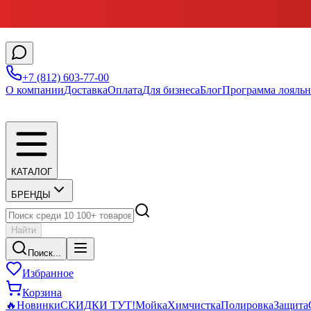
+7 (812) 603-77-00
О компании
Доставка
Оплата
Для бизнеса
Блог
Программа лояльн
КАТАЛОГ
БРЕНДЫ
Найти
Поиск...
Избранное
Корзина
🔥
Новинки
СКИДКИ ТУТ!
Мойка
Химчистка
Полировка
Защита