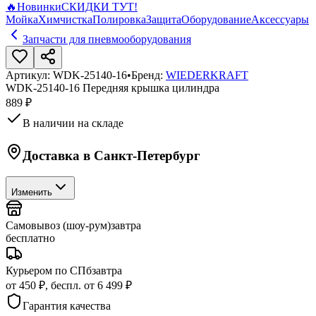
🔥
Новинки
СКИДКИ ТУТ!
Мойка
Химчистка
Полировка
Защита
Оборудование
Аксессуары
Запчасти для пневмооборудования
Артикул:
WDK-25140-16
•
Бренд:
WIEDERKRAFT
WDK-25140-16 Передняя крышка цилиндра
889 ₽
В наличии на складе
Доставка в
Санкт-Петербург
Изменить
Самовывоз (шоу-рум)
завтра
бесплатно
Курьером по СПб
завтра
от 450 ₽, беспл. от 6 499 ₽
Гарантия качества