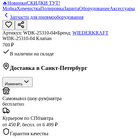
🔥
Новинки
СКИДКИ ТУТ!
Мойка
Химчистка
Полировка
Защита
Оборудование
Аксессуары
Запчасти для пневмооборудования
Артикул:
WDK-25310-04
•
Бренд:
WIEDERKRAFT
WDK-25310-04 Клапан
769 ₽
В наличии на складе
Доставка в
Санкт-Петербург
Изменить
Самовывоз (шоу-рум)
завтра
бесплатно
Курьером по СПб
завтра
от 450 ₽, беспл. от 6 499 ₽
Гарантия качества