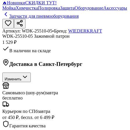
🔥
Новинки
СКИДКИ ТУТ!
Мойка
Химчистка
Полировка
Защита
Оборудование
Аксессуары
Запчасти для пневмооборудования
Артикул:
WDK-25510-05
•
Бренд:
WIEDERKRAFT
WDK-25510-05 Зажимной патрон
1 529 ₽
В наличии на складе
Доставка в
Санкт-Петербург
Изменить
Самовывоз (шоу-рум)
завтра
бесплатно
Курьером по СПб
завтра
от 450 ₽, беспл. от 6 499 ₽
Гарантия качества