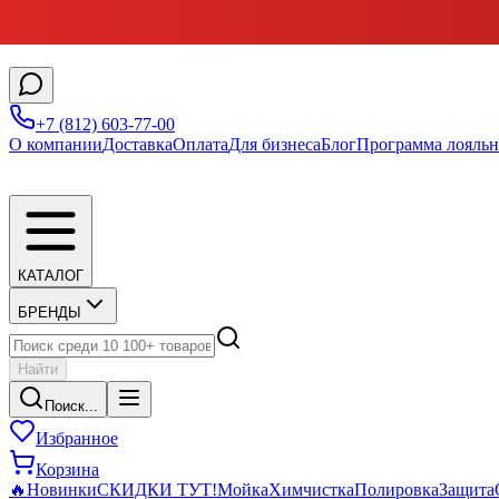
+7 (812) 603-77-00
О компании
Доставка
Оплата
Для бизнеса
Блог
Программа лояльн
КАТАЛОГ
БРЕНДЫ
Найти
Поиск...
Избранное
Корзина
🔥
Новинки
СКИДКИ ТУТ!
Мойка
Химчистка
Полировка
Защита