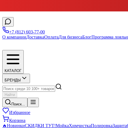
+7 (812) 603-77-00
О компании
Доставка
Оплата
Для бизнеса
Блог
Программа лояльн
КАТАЛОГ
БРЕНДЫ
Найти
Поиск...
Избранное
Корзина
🔥
Новинки
СКИДКИ ТУТ!
Мойка
Химчистка
Полировка
Защита