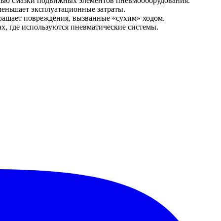
елью смазки подвижных элементов пневмооборудования.
меньшает эксплуатационные затраты.
вращает повреждения, вызванные «сухим» ходом.
х, где используются пневматические системы.