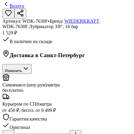
Воздух
Артикул:
WDK-7630F
•
Бренд:
WIEDERKRAFT
WDK-7630F Лубрикатор 3/8", 16 бар
1 529 ₽
В наличии на складе
Доставка в
Санкт-Петербург
Изменить
Самовывоз (шоу-рум)
завтра
бесплатно
Курьером по СПб
завтра
от 450 ₽, беспл. от 6 499 ₽
Гарантия качества
Оригинал