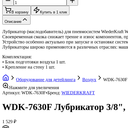
В корзину
Купить в 1 клик
Описание
Лубрикатор (маслодобавитель) для пневмосистем WiederKraft 
Своевременная смазка снижает трение и износ компонентов, п
Устройство особенно актуально при запуске и остановке сист
Лубрикаторы широко применяются в различных отраслях: машин
Комплектация:
• Блок подготовки воздуха 1 шт.
• Крепление на стену 1 шт.
Оборудование для детейлинга
Воздух
WDK-7630F Л
Нажмите для увеличения
Артикул:
WDK-7630F
•
Бренд:
WIEDERKRAFT
WDK-7630F Лубрикатор 3/8", 
1 529 ₽