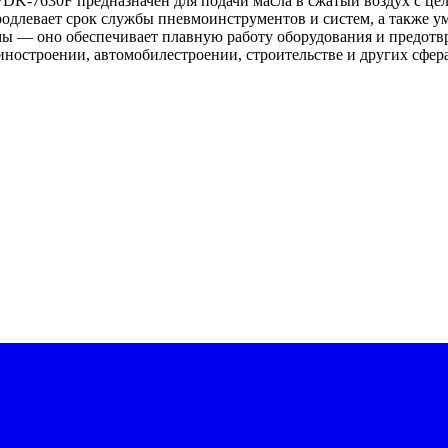
WDK-7630F предназначен для подачи масла в сжатый воздух с ц
родлевает срок службы пневмоинструментов и систем, а также у
емы — оно обеспечивает плавную работу оборудования и предот
остроении, автомобилестроении, строительстве и других сфера