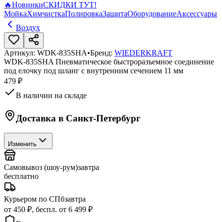
🔥
Новинки
СКИДКИ ТУТ!
Мойка
Химчистка
Полировка
Защита
Оборудование
Аксессуары
Воздух
Артикул:
WDK-835SHA
•
Бренд:
WIEDERKRAFT
WDK-835SHA Пневматическое быстроразъемное соединение
под елочку под шланг с внутренним сечением 11 мм
479 ₽
В наличии на складе
Доставка в
Санкт-Петербург
Изменить
Самовывоз (шоу-рум)
завтра
бесплатно
Курьером по СПб
завтра
от 450 ₽, беспл. от 6 499 ₽