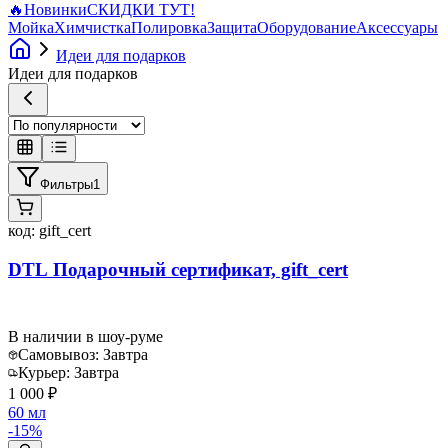
🔥
Новинки
СКИДКИ ТУТ!
Мойка
Химчистка
Полировка
Защита
Оборудование
Аксессуары
Идеи для подарков
Идеи для подарков
Фильтры
1
код:
gift_cert
DTL Подарочный сертификат, gift_cert
В наличии в шоу-руме
Самовывоз:
Завтра
Курьер:
Завтра
1 000 ₽
60 мл
-
15
%