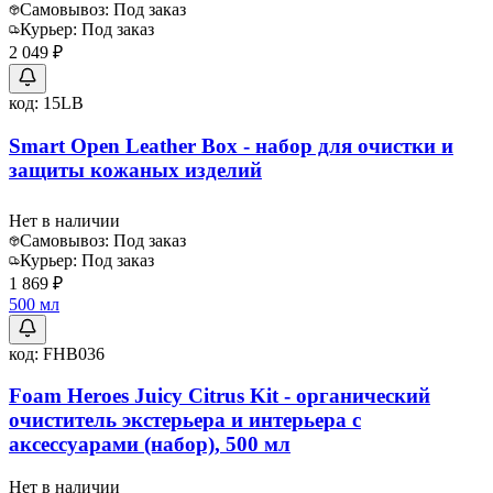
Самовывоз:
Под заказ
Курьер:
Под заказ
2 049 ₽
код:
15LB
Smart Open Leather Box - набор для очистки и
защиты кожаных изделий
Нет в наличии
Самовывоз:
Под заказ
Курьер:
Под заказ
1 869 ₽
500 мл
код:
FHB036
Foam Heroes Juicy Citrus Kit - органический
очиститель экстерьера и интерьера c
аксессуарами (набор), 500 мл
Нет в наличии