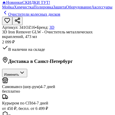
🔥
Новинки
СКИДКИ ТУТ!
Мойка
Химчистка
Полировка
Защита
Оборудование
Аксессуары
Очистители колесных дисков
Артикул:
341OZ16
•
Бренд:
3D
3D Iron Remover GLW - Очиститель металлических
вкраплений, 473 мл
2 099 ₽
В наличии на складе
Доставка в
Санкт-Петербург
Изменить
Самовывоз (шоу-рум)
4-7 дней
бесплатно
Курьером по СПб
4-7 дней
от 450 ₽, беспл. от 6 499 ₽