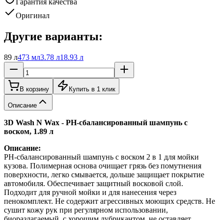
Гарантия качества
Оригинал
Другие варианты:
89 л
473 мл
3.78 л
18.93 л
В корзину
Купить в 1 клик
Описание
3D Wash N Wax - РH-сбалансированный шампунь с
воском, 1.89 л
Описание:
РH-сбалансированный шампунь с воском 2 в 1 для мойки
кузова. Полимерная основа очищает грязь без помутнения
поверхности, легко смывается, дольше защищает покрытие
автомобиля. Обеспечивает защитный восковой слой.
Подходит для ручной мойки и для нанесения через
пенокомплект. Не содержит агрессивных моющих средств. Не
сушит кожу рук при регулярном использовании,
биоразлагаемый, с хорошим лубрикантом, не оставляет