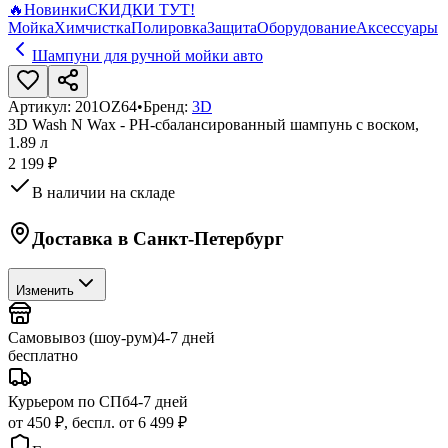
🔥
Новинки
СКИДКИ ТУТ!
Мойка
Химчистка
Полировка
Защита
Оборудование
Аксессуары
Шампуни для ручной мойки авто
Артикул:
201OZ64
•
Бренд:
3D
3D Wash N Wax - РH-сбалансированный шампунь с воском,
1.89 л
2 199 ₽
В наличии на складе
Доставка в
Санкт-Петербург
Изменить
Самовывоз (шоу-рум)
4-7 дней
бесплатно
Курьером по СПб
4-7 дней
от 450 ₽, беспл. от 6 499 ₽