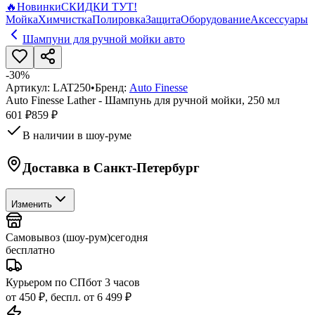
🔥
Новинки
СКИДКИ ТУТ!
Мойка
Химчистка
Полировка
Защита
Оборудование
Аксессуары
Шампуни для ручной мойки авто
-
30
%
Артикул:
LAT250
•
Бренд:
Auto Finesse
Auto Finesse Lather - Шампунь для ручной мойки, 250 мл
601 ₽
859 ₽
В наличии в шоу-руме
Доставка в
Санкт-Петербург
Изменить
Самовывоз (шоу-рум)
сегодня
бесплатно
Курьером по СПб
от 3 часов
от 450 ₽, беспл. от 6 499 ₽