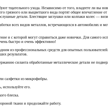
уют тщательного ухода. Независимо от того, владеете ли вы нов
го грязного или выцветшого вида портят общее впечатление от а
послушные детали. Блестящие заглушки или колпаки колес — виз
бработки всех видов металлов, встречающихся в автомобилях и м
нение и с которой могут справиться даже новички. Для самого и
очень быстро и очень эффективно!
ся одним из профессиональных средств для опытных пользователей
ших результатов.
одержанию силанта обработанные металлические детали не подв
или салфетки из микрофибры.
, используйте его.
ого блеска.
тороной ткани и продолжайте работу.