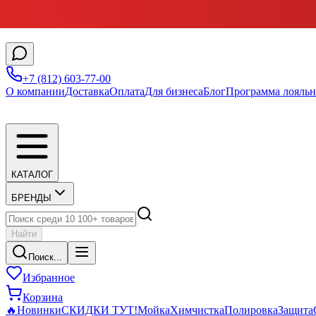
+7 (812) 603-77-00
О компании
Доставка
Оплата
Для бизнеса
Блог
Программа лояльн
КАТАЛОГ
БРЕНДЫ
Найти
Поиск...
Избранное
Корзина
🔥
Новинки
СКИДКИ ТУТ!
Мойка
Химчистка
Полировка
Защита