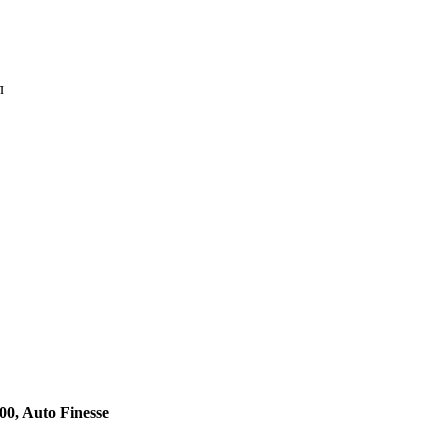
л
0, Auto Finesse