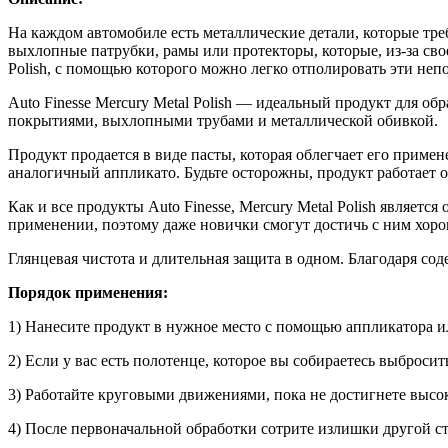
На каждом автомобиле есть металлические детали, которые треб
выхлопные патрубки, рамы или протекторы, которые, из-за свое
Polish, с помощью которого можно легко отполировать эти не
Auto Finesse Mercury Metal Polish — идеальный продукт для о
покрытиями, выхлопными трубами и металлической обивкой.
Продукт продается в виде пасты, которая облегчает его приме
аналогичный аппликато. Будьте осторожны, продукт работает 
Как и все продукты Auto Finesse, Mercury Metal Polish являет
применении, поэтому даже новички смогут достичь с ним хоро
Глянцевая чистота и длительная защита в одном. Благодаря с
Порядок применения:
1) Нанесите продукт в нужное место с помощью аппликатора 
2) Если у вас есть полотенце, которое вы собираетесь выбросить
3) Работайте круговыми движениями, пока не достигнете высок
4) После первоначальной обработки сотрите излишки другой с