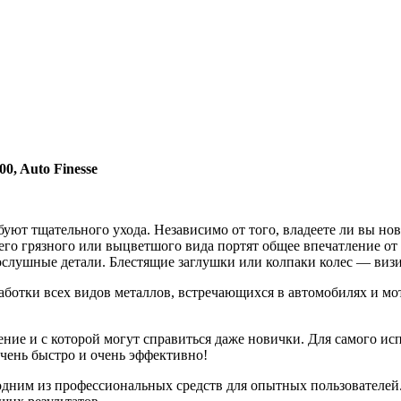
0, Auto Finesse
уют тщательного ухода. Независимо от того, владеете ли вы нов
го грязного или выцветшого вида портят общее впечатление от а
послушные детали. Блестящие заглушки или колпаки колес — виз
бработки всех видов металлов, встречающихся в автомобилях и м
нение и с которой могут справиться даже новички. Для самого и
очень быстро и очень эффективно!
ся одним из профессиональных средств для опытных пользователей