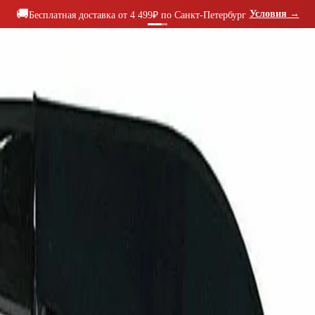
🚚
Условия
→
Бесплатная доставка от 4 499₽ по Санкт-Петербург
ости
Вакансии
Контакты
Оборудование
Аксессуары