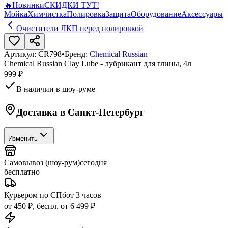
🔥
Новинки
СКИДКИ ТУТ!
Мойка
Химчистка
Полировка
Защита
Оборудование
Аксессуары
Очистители ЛКП перед полировкой
Артикул:
CR798
•
Бренд:
Chemical Russian
Chemical Russian Clay Lube - лубрикант для глины, 4л
999 ₽
В наличии в шоу-руме
Доставка в
Санкт-Петербург
Изменить
Самовывоз (шоу-рум)
сегодня
бесплатно
Курьером по СПб
от 3 часов
от 450 ₽, беспл. от 6 499 ₽