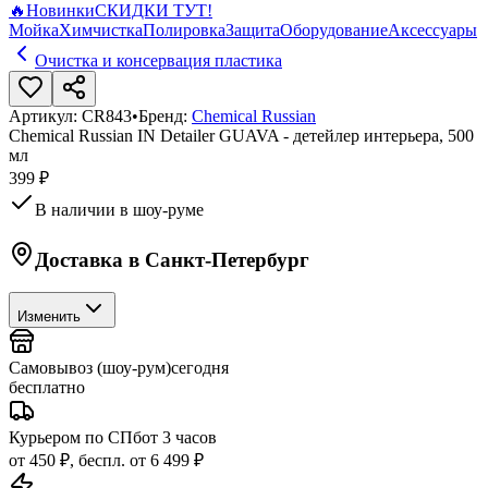
🔥
Новинки
СКИДКИ ТУТ!
Мойка
Химчистка
Полировка
Защита
Оборудование
Аксессуары
Очистка и консервация пластика
Артикул:
CR843
•
Бренд:
Chemical Russian
Chemical Russian IN Detailer GUAVA - детейлер интерьера, 500
мл
399 ₽
В наличии в шоу-руме
Доставка в
Санкт-Петербург
Изменить
Самовывоз (шоу-рум)
сегодня
бесплатно
Курьером по СПб
от 3 часов
от 450 ₽, беспл. от 6 499 ₽