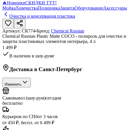
🔥
Новинки
СКИДКИ ТУТ!
Мойка
Химчистка
Полировка
Защита
Оборудование
Аксессуары
Очистка и консервация пластика
Артикул:
CR774
•
Бренд:
Chemical Russian
Chemical Russian Plastic Matte COCO - полироль для очистки и
защиты пластиковых элементов интерьера, 4 л
1 499 ₽
В наличии в шоу-руме
Доставка в
Санкт-Петербург
Изменить
Самовывоз (шоу-рум)
сегодня
бесплатно
Курьером по СПб
от 3 часов
от 450 ₽, беспл. от 6 499 ₽