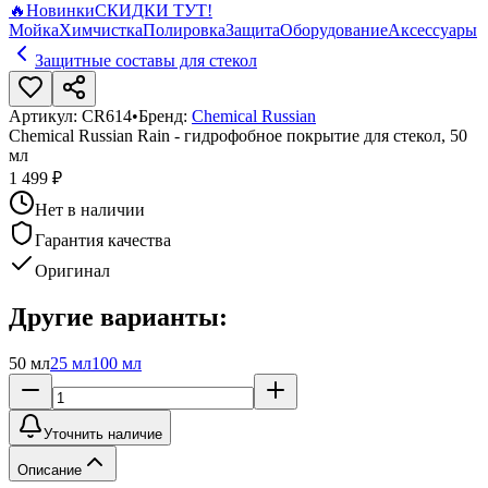
🔥
Новинки
СКИДКИ ТУТ!
Мойка
Химчистка
Полировка
Защита
Оборудование
Аксессуары
Защитные составы для стекол
Артикул:
CR614
•
Бренд:
Chemical Russian
Chemical Russian Rain - гидрофобное покрытие для стекол, 50
мл
1 499 ₽
Нет в наличии
Гарантия качества
Оригинал
Другие варианты:
50 мл
25 мл
100 мл
Уточнить наличие
Описание