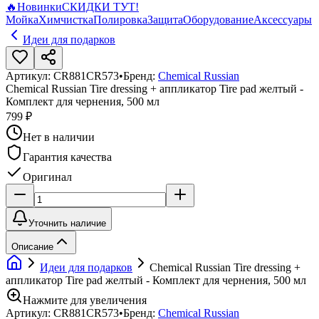
🔥
Новинки
СКИДКИ ТУТ!
Мойка
Химчистка
Полировка
Защита
Оборудование
Аксессуары
Идеи для подарков
Артикул:
CR881CR573
•
Бренд:
Chemical Russian
Chemical Russian Tire dressing + аппликатор Tire pad желтый -
Комплект для чернения, 500 мл
799 ₽
Нет в наличии
Гарантия качества
Оригинал
Уточнить наличие
Описание
Идеи для подарков
Chemical Russian Tire dressing +
аппликатор Tire pad желтый - Комплект для чернения, 500 мл
Нажмите для увеличения
Артикул:
CR881CR573
•
Бренд:
Chemical Russian