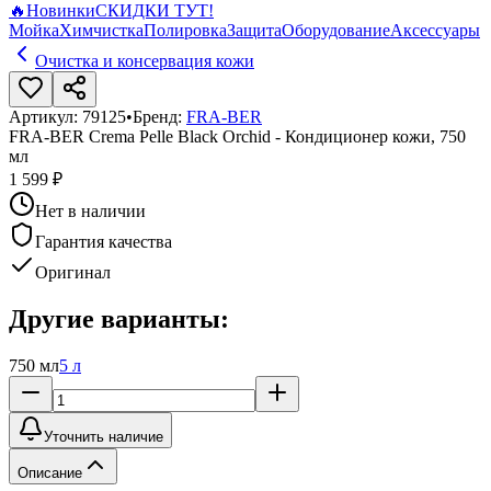
🔥
Новинки
СКИДКИ ТУТ!
Мойка
Химчистка
Полировка
Защита
Оборудование
Аксессуары
Очистка и консервация кожи
Артикул:
79125
•
Бренд:
FRA-BER
FRA-BER Crema Pelle Black Orchid - Кондиционер кожи, 750
мл
1 599 ₽
Нет в наличии
Гарантия качества
Оригинал
Другие варианты:
750 мл
5 л
Уточнить наличие
Описание