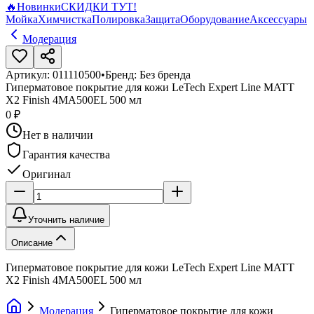
🔥
Новинки
СКИДКИ ТУТ!
Мойка
Химчистка
Полировка
Защита
Оборудование
Аксессуары
Модерация
Артикул:
011110500
•
Бренд:
Без бренда
Гиперматовое покрытие для кожи LeTech Expert Line MATT
X2 Finish 4MA500EL 500 мл
0 ₽
Нет в наличии
Гарантия качества
Оригинал
Уточнить наличие
Описание
Гиперматовое покрытие для кожи LeTech Expert Line MATT
X2 Finish 4MA500EL 500 мл
Модерация
Гиперматовое покрытие для кожи