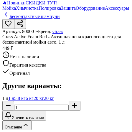
🔥
Новинки
СКИДКИ ТУТ!
Мойка
Химчистка
Полировка
Защита
Оборудование
Аксессуары
Бесконтактные шампуни
Артикул:
800001
•
Бренд:
Grass
Grass Active Foam Red - Активная пена красного цвета для
бесконтактной мойки авто, 1 л
449 ₽
Нет в наличии
Гарантия качества
Оригинал
Другие варианты:
1 л
1 л
5.8 кг
6 кг
20 кг
20 кг
Уточнить наличие
Описание