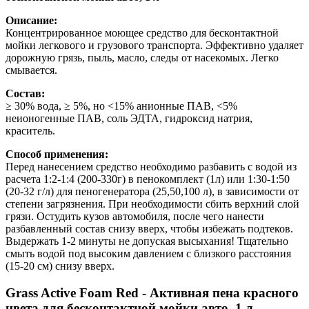
Описание:
Концентрированное моющее средство для бесконтактной
мойки легкового и грузового транспорта. Эффективно удаляет
дорожную грязь, пыль, масло, следы от насекомых. Легко
смывается.
Состав:
≥ 30% вода, ≥ 5%, но <15% анионные ПАВ, <5%
неионогенные ПАВ, соль ЭДТА, гидроксид натрия,
краситель.
Способ применения:
Перед нанесением средство необходимо разбавить с водой из
расчета 1:2-1:4 (200-330г) в пенокомплект (1л) или 1:30-1:50
(20-32 г/л) для пеногенератора (25,50,100 л), в зависимости от
степени загрязнения. При необходимости сбить верхний слой
грязи. Остудить кузов автомобиля, после чего нанести
разбавленный состав снизу вверх, чтобы избежать подтеков.
Выдержать 1-2 минуты не допуская высыхания! Тщательно
смыть водой под высоким давлением с близкого расстояния
(15-20 см) снизу вверх.
Grass Active Foam Red - Активная пена красного
цвета для бесконтактной мойки авто, 1 л