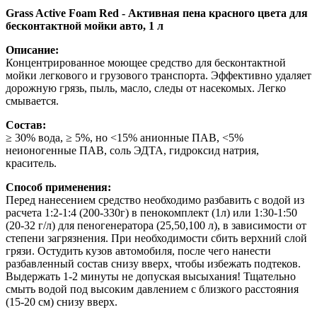
Grass Active Foam Red - Активная пена красного цвета для
бесконтактной мойки авто, 1 л
Описание:
Концентрированное моющее средство для бесконтактной
мойки легкового и грузового транспорта. Эффективно удаляет
дорожную грязь, пыль, масло, следы от насекомых. Легко
смывается.
Состав:
≥ 30% вода, ≥ 5%, но <15% анионные ПАВ, <5%
неионогенные ПАВ, соль ЭДТА, гидроксид натрия,
краситель.
Способ применения:
Перед нанесением средство необходимо разбавить с водой из
расчета 1:2-1:4 (200-330г) в пенокомплект (1л) или 1:30-1:50
(20-32 г/л) для пеногенератора (25,50,100 л), в зависимости от
степени загрязнения. При необходимости сбить верхний слой
грязи. Остудить кузов автомобиля, после чего нанести
разбавленный состав снизу вверх, чтобы избежать подтеков.
Выдержать 1-2 минуты не допуская высыхания! Тщательно
смыть водой под высоким давлением с близкого расстояния
(15-20 см) снизу вверх.